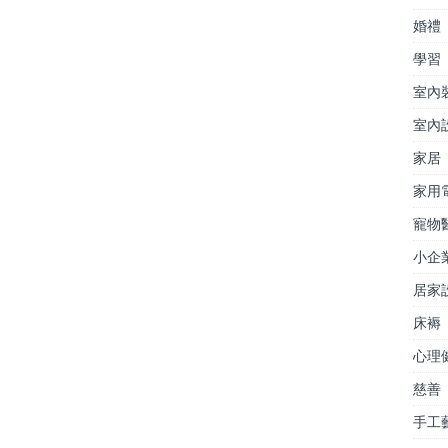
婚禮
學習
室內
室內
家居
家用
寵物
小企
居家
床褥
心理
慈善
手工