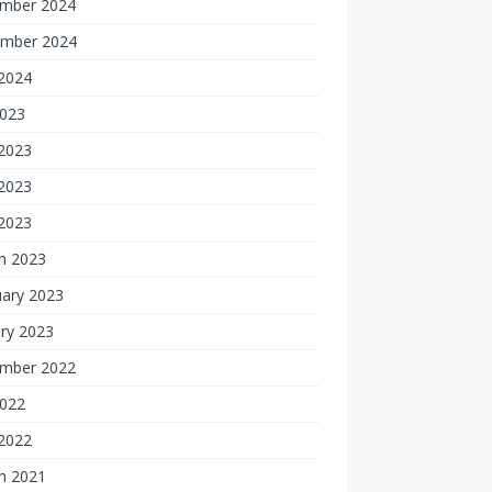
mber 2024
mber 2024
2024
2023
 2023
2023
 2023
h 2023
uary 2023
ry 2023
mber 2022
2022
2022
h 2021