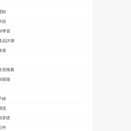
理財
科技
與學習
產品評測
旅遊
住宿推薦
與探險
手錶
潮流
與穿搭
配件