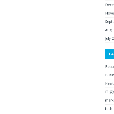
Dece
Nove
Sept
Augu
July 
CA
Beau
Busi
Healt
IT 
mark
tech