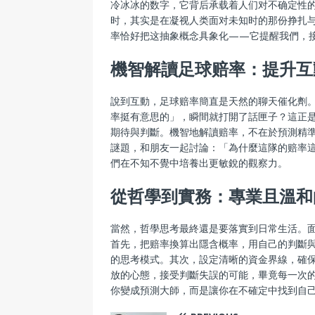
冷冰冰的数字，它背后承载着人们对不确定性
时，其实是在凝视人类面对未知时的那份挣扎
率恰好把这抽象概念具象化——它提醒我們，
機智解讀足球赔率：提升互
說到互動，足球赔率簡直是天然的聊天催化劑
率挺有意思的」，瞬間就打開了話匣子？這正
期待與判斷。機智地解讀赔率，不在於預測精
謎題，和朋友一起討論：「為什麼這隊的赔率
們在不知不覺中培養出更敏銳的觀察力。
從哲學到實務：專業且溫和
當然，哲學思考最終還是要落實到日常生活。
首先，把赔率換算出隱含概率，用自己的判斷
的思考模式。其次，設定清晰的資金界線，確
放的心態，接受判斷失誤的可能，畢竟每一次
你變成預測大師，而是讓你在不確定中找到自