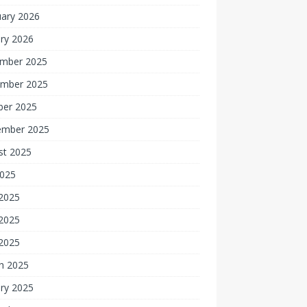
uary 2026
ry 2026
mber 2025
mber 2025
ber 2025
ember 2025
st 2025
2025
 2025
2025
 2025
h 2025
ry 2025