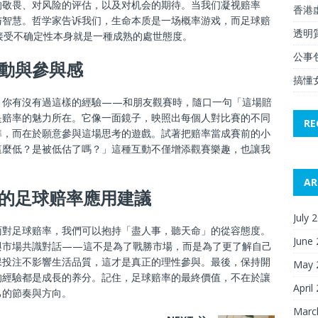
的敬畏、对风险的评估，以及对机会的期待。当我们凝视赔率
香港
与智慧。哲学家告诉我们，生命本质是一场概率游戏，而足球赔
透明
接受不确定性本身就是一種成熟的處世態度。
公事
動與參與感
搞懂
。你有沒有過這樣的經驗——和朋友觀賽時，隨口一句「這場賠
是赔率的魅力所在。它像一面鏡子，映照出每個人對比賽的不同
RE
準，而在於願意參與這場思考的遊戲。試著把赔率當成賽前的小
這麼低？是被低估了嗎？」這種互動不僅增添觀賽樂趣，也讓我
AR
的足球赔率應用建議
July 
面對足球赔率，我們可以抱持「盡人事，聽天命」的從容態度。
June
與市場共識對話——這不是為了戰勝市場，而是為了更了解自己
保投注不影響生活品質，這才是真正的理性參與。最後，保持開
May 
的經驗都是成長的养分。記住，足球赔率的最終價值，不在於讓
April
己的節奏與方向。
Marc