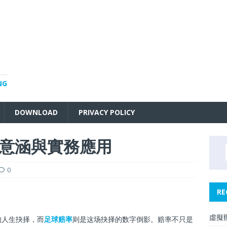
NG
DOWNLOAD
PRIVACY POLICY
意涵與實務應用
0
RE
虛擬
的人生抉择，而
足球赔率
则是这场抉择的数字倒影。赔率不只是