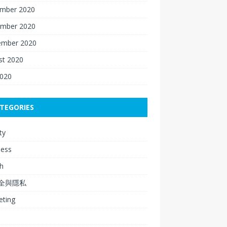
mber 2020
mber 2020
ember 2020
st 2020
2020
TEGORIES
ty
ness
h
安全與隱私
eting