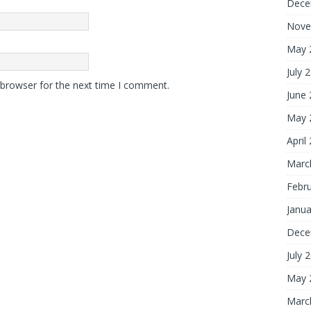
Dece
Nove
May 
July 
 browser for the next time I comment.
June
May 
April
Marc
Febr
Janua
Dece
July 
May 
Marc