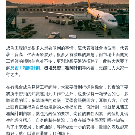
成為工程師是很多人想要做到的事情，這代表著社會地位高，代表
著工資高，代表著發展好，很多人有濃厚的興趣，但市場上面關於
工程師的招聘信息並不多，更別說想要通過招聘了，此時大家要了
解
見習工程師計劃
、
機場見習工程師計劃
等內容，更能助力大家一
臂之力。
在有機會成為見習工程師時，大家要做到把握住機會，其實除了要
將所學習到的知識運用到工作中之外，也要保持一顆學習的心，多
聽領導的話，多聽師傅的建議，要學會眼觀四方，耳聽八方。市場
上面真正懂得為自己做規劃的人會提前做一份計劃，也就是
見習工
程師計劃
內容，就包括崗位的要求、崗位的勝任因素、崗位對見習
生的評分標准、自身的勝任情況，自身在崗位中學習到哪些知識、
為了未來發展，如何通關，等待做進一步的安排，慢慢的表現越來
越好，就可以迅速通關，順利轉正。