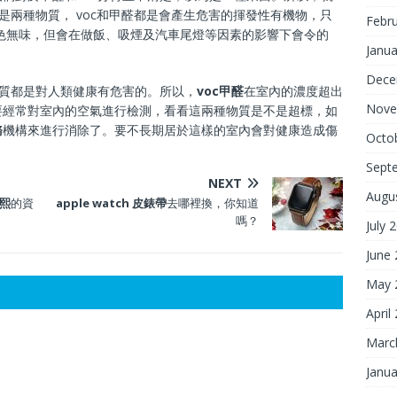
是兩種物質， voc和甲醛都是會產生危害的揮發性有機物，只
Febr
c無色無味，但會在做飯、吸煙及汽車尾燈等因素的影響下會令的
Janua
Dece
物質都是對人類健康有危害的。所以，
voc甲醛
在室內的濃度超出
Nove
要經常對室內的空氣進行檢測，看看這兩種物質是不是超標，如
務
機構來進行消除了。要不長期居於這樣的室內會對健康造成傷
Octo
Sept
NEXT
Augu
熙
的資
apple watch 皮錶帶
去哪裡換，你知道
嗎？
July 
June
May 
April
Marc
Janua