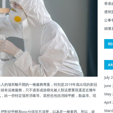
香港
透明
公事
搞懂
RE
AR
July 
入的場所離不開的一種服務專案，特別是2019年底出現的新冠
June
早就有這種服務，只不過形成規模化被人類這麼重視還是近幾年
May 
氣，給一些特定場所消毒等。當然也包括消除甲醛，殺蟲等。現
April
Marc
們對於甲醛和voc分得並不清楚，以為是一種東西。所以，就