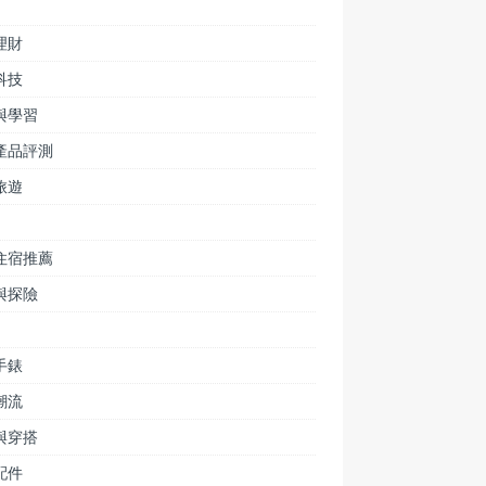
理財
科技
與學習
產品評測
旅遊
住宿推薦
與探險
手錶
潮流
與穿搭
配件