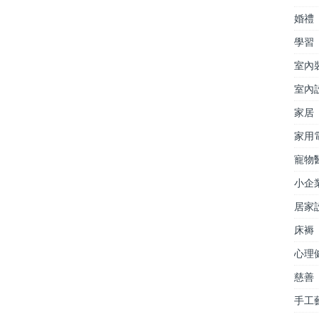
婚禮
學習
室內
室內
家居
家用
寵物
小企
居家
床褥
心理
慈善
手工