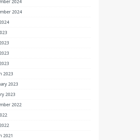
mber 2024
mber 2024
2024
2023
 2023
2023
 2023
h 2023
uary 2023
ry 2023
mber 2022
2022
2022
h 2021