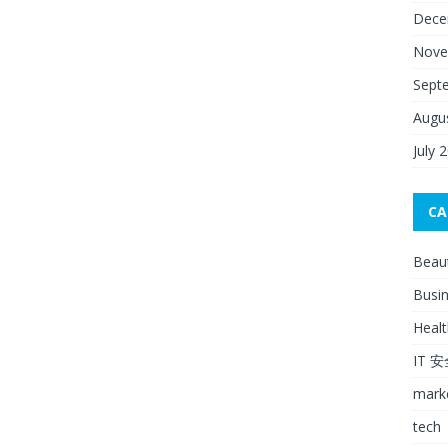
Dece
Nove
Sept
Augu
July 
CA
Beau
Busi
Healt
IT 
mark
tech