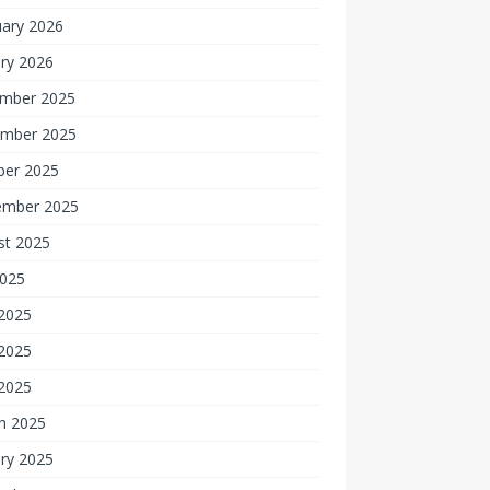
uary 2026
ry 2026
mber 2025
mber 2025
ber 2025
ember 2025
st 2025
2025
 2025
2025
 2025
h 2025
ry 2025