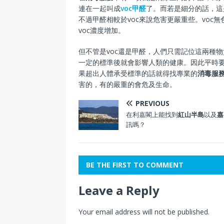
連在一起叫成
voc甲醛
了。而若是細分的話，這
不過甲醛相較於voc來說危害更嚴重些。vo
voc濃度增加。
但不管是voc還是甲醛，人們只需記位這兩種
一定的標準後就會影響人類的健康。因此平時
果超出人體承受標準的話就得找專業的
消毒服
害的，有的嚴重的會危及生命。
PREVIOUS
在利嘉閣上能找到
紅山半島
以及
嘉
訊嗎？
BE THE FIRST TO COMMENT
Leave a Reply
Your email address will not be published.