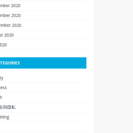
mber 2020
mber 2020
ember 2020
st 2020
2020
TEGORIES
ty
ness
h
安全與隱私
eting