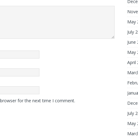
Dece
Nove
May 
July 
June
May 
April
Marc
Febr
Janua
 browser for the next time I comment.
Dece
July 
May 
Marc