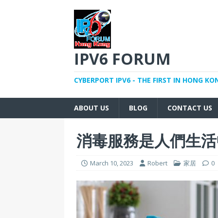
IPV6 FORUM
CYBERPORT IPV6 - THE FIRST IN HONG KO
ABOUT US
BLOG
CONTACT US
消毒服務
是人們生活
March 10, 2023
Robert
家居
0