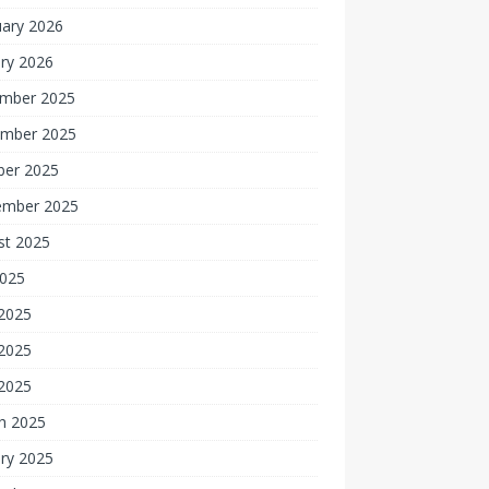
uary 2026
ry 2026
mber 2025
mber 2025
ber 2025
ember 2025
st 2025
2025
 2025
2025
 2025
h 2025
ry 2025