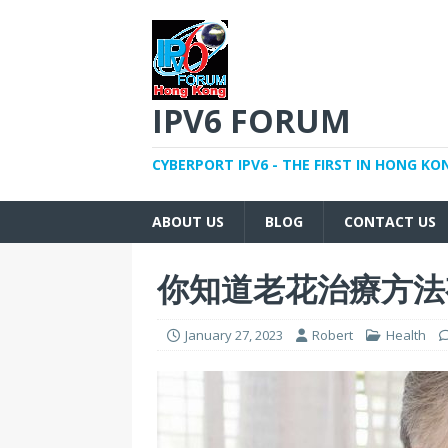
IPV6 FORUM
CYBERPORT IPV6 - THE FIRST IN HONG KO
ABOUT US
BLOG
CONTACT US
你知道
老花治療
方法
January 27, 2023
Robert
Health