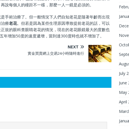
。再說每個人的瞳距不一樣，那麼一人一鏡是必須的。
Febr
Janua
就是手術治療了。但一般情況下人們自知老花是隨著年齡而出現
術治療
老花
。但若是因為某些生理原因導致提前老花的話，可以
Dece
去正規的眼科查眼睛老花的情況，現在的老花眼鏡最大的度數也
Nove
五年增加50度的速度遞增，當到達300度時也就不增加了。
Octo
NEXT
實金買賣網上交易24小時隨時進行
Sept
Augu
July 
June
May 
April
Marc
Janua