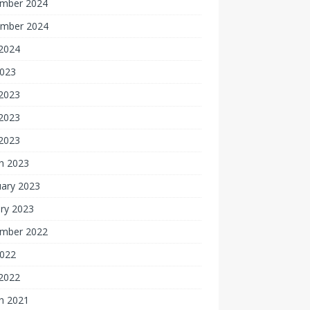
mber 2024
mber 2024
2024
2023
 2023
2023
 2023
h 2023
uary 2023
ry 2023
mber 2022
2022
2022
h 2021