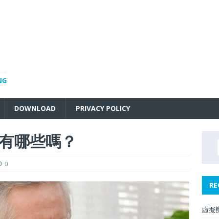
NG
DOWNLOAD
PRIVACY POLICY
有哪些嗎？
0
RE
虛擬