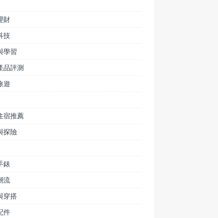
理財
科技
與學習
產品評測
旅遊
住宿推薦
與探險
手錶
潮流
與穿搭
配件