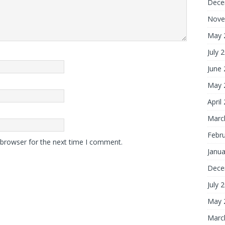
Dece
Nove
May 
July 
June
May 
April
Marc
Febr
 browser for the next time I comment.
Janua
Dece
July 
May 
Marc