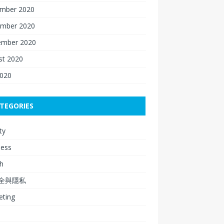
mber 2020
mber 2020
ember 2020
st 2020
2020
TEGORIES
ty
ness
h
安全與隱私
eting