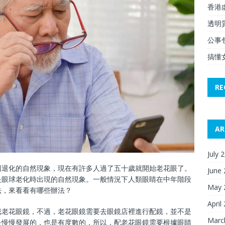
香港
透明
公事
搞懂
RE
AR
July 
因退化的自然現象，現在有許多人過了五十歲就開始老花眼了。
June
是眼球老化時出現的自然現象。一般情況下人類眼睛在中年階段
May 
法，來看看有哪些辦法？
April
戴老花眼鏡，不過，老花眼鏡需要去眼鏡店裡進行配鏡，並不是
Marc
是慢慢發展的，也是有度數的，所以，配老花眼鏡需要根據眼睛