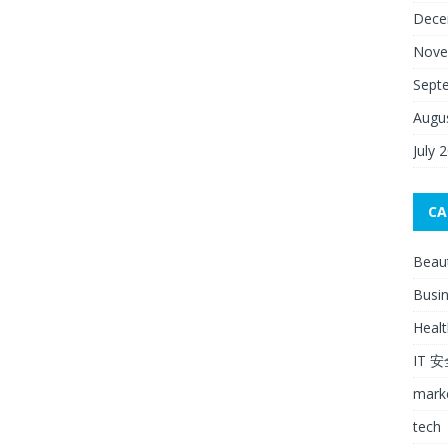
Dece
Nove
Sept
Augu
July 
CA
Beau
Busi
Healt
IT 
mark
tech