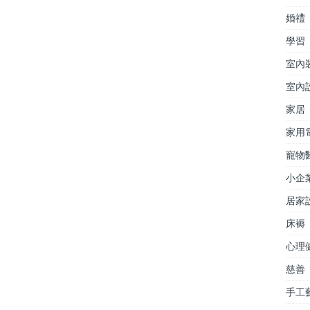
婚禮
學習
室內
室內
家居
家用
寵物
小企
居家
床褥
心理
慈善
手工