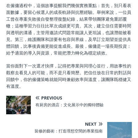
在僱傭過程中，這個故事提醒我們幾個實務重點：首先，別只看表
面數據，要留心候選人的成長軌跡與抗壓經驗。舉例來說，一位員
工曾在專案失敗後自發整理復盤紀錄，結果帶領團隊避免重蹈覆
轍；這種學習力往往比單次成績更可貴。其次，建立信任需要時間
與透明的溝通，主管用邀請式問題常能讓人更坦誠，也讓潛能被看
見。第三，維護團隊和諧要有包容與界線，及早訂立期望並提供具
體回饋，比事後責備更能促進成長。最後，僱傭是一場長期投資：
給予適當的導入與資源，常能把潛力轉化為穩定績效。
當你面對下一次選才抉擇，記得把專業與同理心並行，用故事性的
觀察去看見人的可能，而不是只看簡歷。把信任放在日常的對話與
回饋中，你的僱傭策略就能同時兼顧效率與溫度，讓團隊既穩健又
有溫度。
PREVIOUS
有厨房的酒店：文化展示中的獨特體驗
NEXT
裝修的藝術：打造理想空間的專業指南