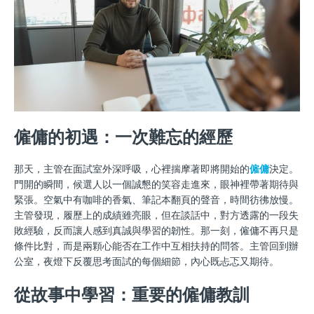
僱傭的初遇：一次難忘的經歷
那天，主管在面試室外深呼吸，心裡揣摩著即將開始的
僱傭
決定。
門開的瞬間，候選人以一個誠懇的笑容走進來，眼神裡帶著期待與
緊張。空氣中有咖啡的香氣、筆記本翻頁的聲音，時間彷彿放慢。
主管發現，履歷上的成績雖亮眼，但在談話中，對方透露的一段失
敗經驗，反而讓人感到真誠與學習的韌性。那一刻，僱傭不再只是
條件比對，而是兩顆心能否在工作中互相扶持的問答。主管回到辦
公室，夜燈下反覆思考面試的每個細節，內心既忐忑又期待。
從故事中學習：重要的僱傭教訓