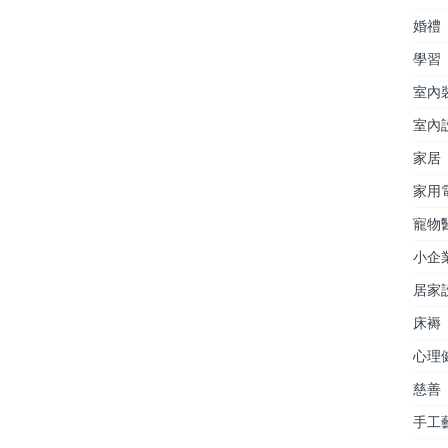
婚禮
學習
室內
室內
家居
家用
寵物
小企
居家
床褥
心理
慈善
手工