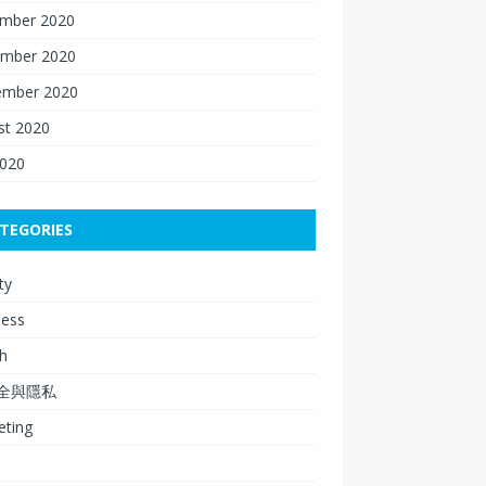
mber 2020
mber 2020
ember 2020
st 2020
2020
TEGORIES
ty
ness
h
安全與隱私
eting