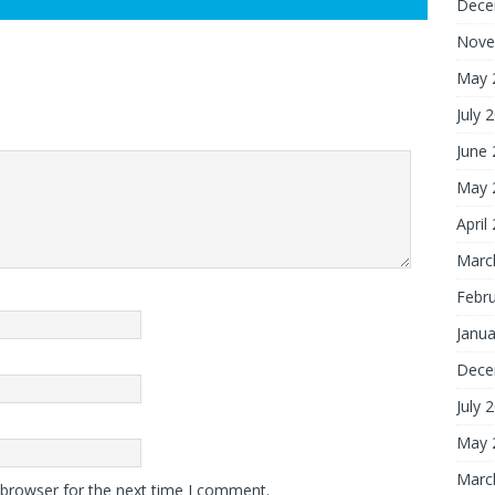
Dece
Nove
May 
July 
June
May 
April
Marc
Febr
Janua
Dece
July 
May 
Marc
 browser for the next time I comment.