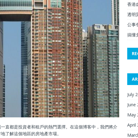
香港
透明
公事
搞懂
RE
AR
July 
June
May 
April
場一直都是投資者和租戶的熱門選擇。在這個博客中，我們將介
好地了解這個地區的房地產市場。
Marc