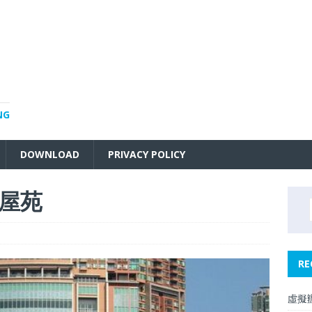
NG
DOWNLOAD
PRIVACY POLICY
屋苑
RE
虛擬