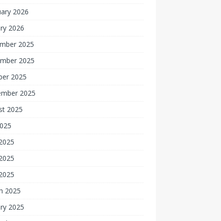
uary 2026
ry 2026
mber 2025
mber 2025
ber 2025
ember 2025
st 2025
2025
 2025
2025
 2025
h 2025
ry 2025