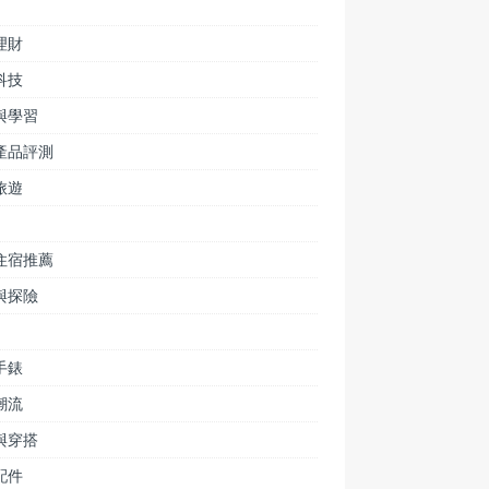
理財
科技
與學習
產品評測
旅遊
住宿推薦
與探險
手錶
潮流
與穿搭
配件