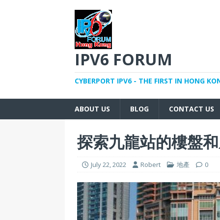
IPV6 FORUM
CYBERPORT IPV6 - THE FIRST IN HONG KO
ABOUT US
BLOG
CONTACT US
探索九龍站的樓盤和
July 22, 2022
Robert
地產
0