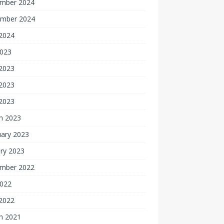
mber 2024
mber 2024
2024
2023
 2023
2023
 2023
h 2023
uary 2023
ry 2023
mber 2022
2022
2022
h 2021