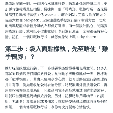
準備出發嗰一刻。一個啱心水嘅旅行袋，唔單止係裝嘢嘅工具，更
加係你旅程嘅最佳拍檔。要揀到一個「啱嘴形」嘅旅行袋，首先要
諗清楚你嘅出行習慣：係 weekend 短途快閃，定係長途深度遊？
係鍾意輕便 backpack，定係瀟灑嘅手提旅行袋？材質方面，防水
耐磨嘅尼龍或者輕身嘅帆布都係好選擇，而一個設計貼心、間隔實
用嘅旅行袋，就可以令你由收拾行李到返到屋企，全程都保持好心
情。記住，一個好嘅旅行袋，就係你旅途上嘅 lucky charm！
第二步：袋入面點樣執，先至唔使「雞
手鴨腳」？
揀好咗個靚靚旅行袋，下一步就要學識點樣善用佢嘅空間。好多人
都試過喺酒店房打開個旅行袋，見到啲衫褲鞋襪亂成一團，搵樣嘢
都「雞手鴨腳」。其實只要用少少心思，就可以將個旅行袋整理得
井井有條。例如用收納袋將衣物分類，將易皺嘅外套放喺袋底，再
用卷摺法慳位又唔易亂；化妝品同電子產品就用透明防水袋裝好，
咁就唔怕漏嘢整污糟個旅行袋。另外，記得將常用嘅物品（如護
照、充電器）放喺最頂或者側袋，咁就唔使喺機場排隊時狼狽翻箱
倒籠。一個有條理嘅旅行袋，令你每次打開都心情愉快。