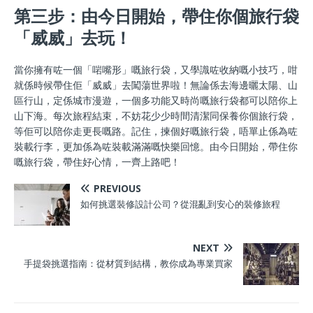
第三步：由今日開始，帶住你個旅行袋
「威威」去玩！
當你擁有咗一個「啱嘴形」嘅旅行袋，又學識咗收納嘅小技巧，咁
就係時候帶住佢「威威」去闖蕩世界啦！無論係去海邊曬太陽、山
區行山，定係城市漫遊，一個多功能又時尚嘅旅行袋都可以陪你上
山下海。每次旅程結束，不妨花少少時間清潔同保養你個旅行袋，
等佢可以陪你走更長嘅路。記住，揀個好嘅旅行袋，唔單止係為咗
裝載行李，更加係為咗裝載滿滿嘅快樂回憶。由今日開始，帶住你
嘅旅行袋，帶住好心情，一齊上路吧！
PREVIOUS
如何挑選裝修設計公司？從混亂到安心的裝修旅程
NEXT
手提袋挑選指南：從材質到結構，教你成為專業買家