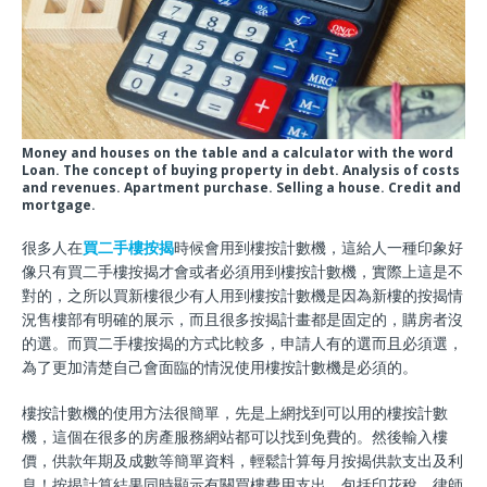
Money and houses on the table and a calculator with the word
Loan. The concept of buying property in debt. Analysis of costs
and revenues. Apartment purchase. Selling a house. Credit and
mortgage.
很多人在
買二手樓按揭
時候會用到樓按計數機，這給人一種印象好
像只有買二手樓按揭才會或者必須用到樓按計數機，實際上這是不
對的，之所以買新樓很少有人用到樓按計數機是因為新樓的按揭情
況售樓部有明確的展示，而且很多按揭計畫都是固定的，購房者沒
的選。而買二手樓按揭的方式比較多，申請人有的選而且必須選，
為了更加清楚自己會面臨的情況使用樓按計數機是必須的。
樓按計數機的使用方法很簡單，先是上網找到可以用的樓按計數
機，這個在很多的房產服務網站都可以找到免費的。然後輸入樓
價，供款年期及成數等簡單資料，輕鬆計算每月按揭供款支出及利
息！按揭計算結果同時顯示有關買樓費用支出，包括印花稅，律師