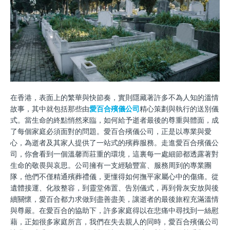
在香港，表面上的繁華與快節奏，實則隱藏著許多不為人知的溫情
故事，其中就包括那些由
愛百合殯儀公司
精心策劃與執行的送別儀
式。當生命的終點悄然來臨，如何給予逝者最後的尊重與體面，成
了每個家庭必須面對的問題。愛百合殯儀公司，正是以專業與愛
心，為逝者及其家人提供了一站式的殯葬服務。走進愛百合殯儀公
司，你會看到一個溫馨而莊重的環境，這裏每一處細節都透露著對
生命的敬畏與哀思。公司擁有一支經驗豐富、服務周到的專業團
隊，他們不僅精通殯葬禮儀，更懂得如何撫平家屬心中的傷痛。從
遺體接運、化妝整容，到靈堂佈置、告別儀式，再到骨灰安放與後
續關懷，愛百合都力求做到盡善盡美，讓逝者的最後旅程充滿溫情
與尊嚴。在愛百合的協助下，許多家庭得以在悲痛中尋找到一絲慰
藉，正如很多家庭所言，我們在失去親人的同時，愛百合殯儀公司