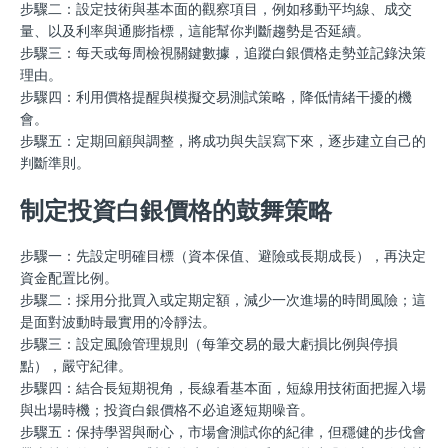
步驟二：設定技術與基本面的觀察項目，例如移動平均線、成交
量、以及利率與通膨指標，這能幫你判斷趨勢是否延續。
步驟三：每天或每周檢視關鍵數據，追蹤白銀價格走勢並記錄決策
理由。
步驟四：利用價格提醒與模擬交易測試策略，降低情緒干擾的機
會。
步驟五：定期回顧與調整，將成功與失誤寫下來，逐步建立自己的
判斷準則。
制定投資白銀價格的鼓舞策略
步驟一：先設定明確目標（資本保值、避險或長期成長），再決定
資金配置比例。
步驟二：採用分批買入或定期定額，減少一次進場的時間風險；這
是面對波動時最實用的冷靜法。
步驟三：設定風險管理規則（每筆交易的最大虧損比例與停損
點），嚴守紀律。
步驟四：結合長短期視角，長線看基本面，短線用技術面把握入場
與出場時機；投資白銀價格不必追逐短期噪音。
步驟五：保持學習與耐心，市場會測試你的紀律，但穩健的步伐會