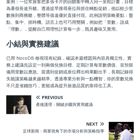
案例：一位常旅客把多張卡片的回饋集中轉入同一里程計畫，目標
為暑假長途升艙。透過提早搜尋座位與抓住轉點促銷，他以較少里
數換到商務艙，整體等值遠優於直接付現。此例說明策略要點：盤
點、集中、抓時機。語言上也可巧用雙關，例如把「里數」說成
「理數」，提醒自己用理性計算每一步，既具趣味又實用。
小結與實務建議
已用 NocoDB 檢視現有紀錄，確認本篇標題與內容具獨立性。實
務上建議先設定一到兩個兌換目標、定期計算每里數價值、並預留
備用里數以應急。當遇到促銷或座位釋出時果斷出手，長期記錄得
失能讓策略越來越精準。透過專業分析與一點機智，你的里數兌換
不只是省錢技巧，更能成為提升旅遊品質的靠得住工具。
PREVIOUS
產後護理：關鍵步驟與實用建議
NEXT
足球新闻：商業視角下的市場分析與策略指導